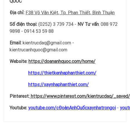
QUỐC
Địa chỉ:
F38 Võ Văn Kiệt, Tp. Phan Thiết, Bình Thuận
Số điện thoại:
(0252) 3 739 734 -
NV Tư vấn
: 088 972
9898 - 0914 53 59 88
Email:
kientrucdaq@gmail.com -
kientrucanhquoc@gmail.com
Website:
https://doananhquoc.com/home/
https://thietkenhaphanthiet.com/
https://xaynhaphanthiet.com/
Pinterest:
https://www.pinterest.com/kientrucdaq/_saved/
Youtube:
youtube.com/cĐoànAnhQuốcxaynhatrongoi
-
yout