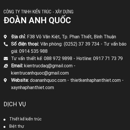
CÔNG TY TNHH KIẾN TRÚC - XÂY DỰNG
ĐOÀN ANH QUỐC
Địa chỉ:
F38 Võ Văn Kiệt, Tp. Phan Thiết, Bình Thuận
Số điện thoại:
Văn phòng: (0252) 37 39 734 -
Tư vấn báo
giá: 0914 535 988
Tư vấn thiết kế: 088 972 9898 -
Hotline: 0917 71 73 79
Email:
kientrucdaq@gmail.com -
kientrucanhquoc@gmail.com
Website:
doananhquoc.com - thietkenhaphanthiet.com -
xaynhaphanthiet.com
DỊCH VỤ
Thiết kế kiến trúc
Biệt thự