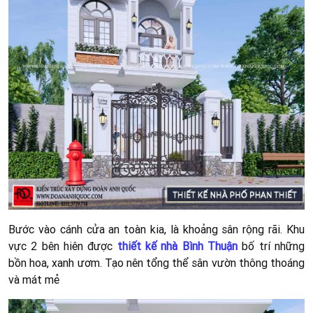
Hình:
phối cảnh nội thất phòng khách – bộ sofa dài
Hình:
Thiết kế nội thất nhà phố hiện đại
– bộ sofa dài tương
xứng