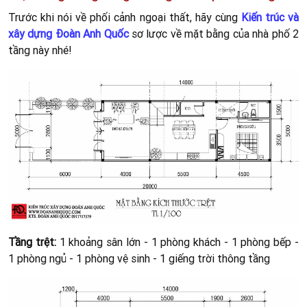
“Tắm mắt” với bảng thiết kế nội thất nhà phố 2
tầng hiện đại
Nội thất sử dụng là phong cách hiện đại kết hợp tối giản điển
hình mà
Kiến trúc Phan Thiết
theo đuổi.
Xem thêm:
Bảng nội thất nhà phố - Kiến trúc Địa Trung Hải
trong nhà ở