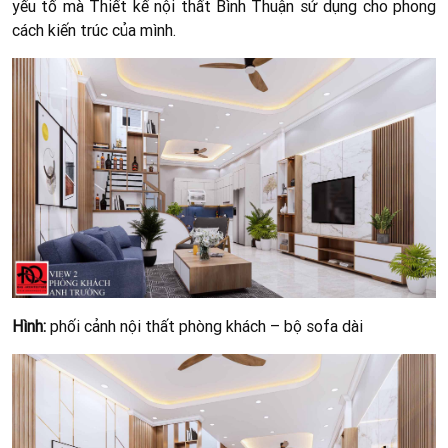
KTS Đoàn Anh Quốc
CÔNG TY TNHH KIẾN TRÚC XÂY DỰNG ĐOÀN ANH
QUỐC