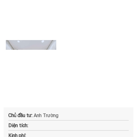
Bước vào cánh cửa an toàn kia, là khoảng sân rộng rãi. Khu
vực 2 bên hiên được
thiết kế nhà Bình Thuận
bố trí những
bồn hoa, xanh ươm. Tạo nên tổng thể sân vườn thông thoáng
và mát mẻ