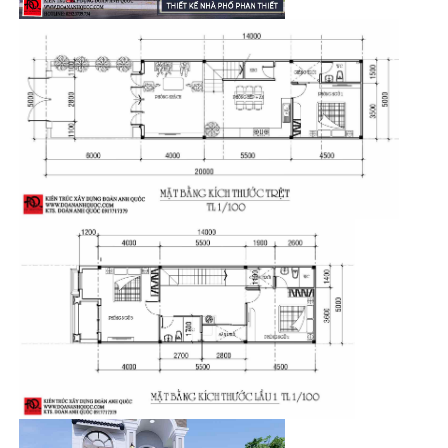
Chủ đầu tư:
Anh Trường
Diện tích:
Kinh phí:
Địa chỉ:
Lagi - Bình Thuận
Kiến trúc Đoàn Anh Quốc
, đã tạo ra một bảng thiết kế
nhà phố 2 tầng này dành cho vợ, chồng Anh Trường tại
Lagi - Bình Thuận. Để tạo nên một tổ ấm đúng nghĩa,
từng góc cạnh được
KTS Đoàn Anh Quốc
chi tiết một
cách tối để Anh, chị vui vẻ, bình yên sống giữa thành phố
chen chúc.
Lượt xem: 2819
Đăng ngày: 01/12/2022