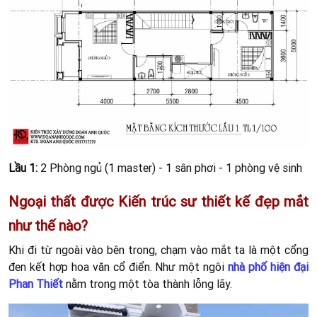
Bên cạnh đó, tiểu cảnh xanh tươi được ươm vào nội thất.
Tạo
nên sự cách điệu độc lạ mà cây xanh mang đến, đây cũng là
yếu tố mà Thiết kế nội thất Bình Thuận sử dụng cho phong
cách kiến trúc của mình.