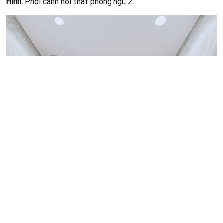
Diện tích:
Kinh phí:
Địa chỉ: Phan Thiết - Bình Thuận