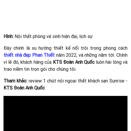
TOP NHỮNG MẪU NHÀ PHỐ HIỆN ĐẠI TẠI PHAN
THIẾT - BÌNH THUẬN
Chủ đầu tư:
Diện tích:
Kinh phí:
Địa chỉ: Phan Thiết - Bình Thuận