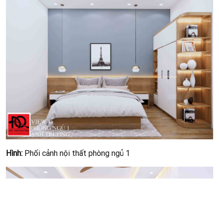
Ngôi nhà 2 tầng mang phong cách tối giản và hiện
đại
Chủ đầu tư: Chị Oanh
Diện tích: 4,5x16m
Kinh phí: 850 triệu
Địa chỉ: Phan Thiết