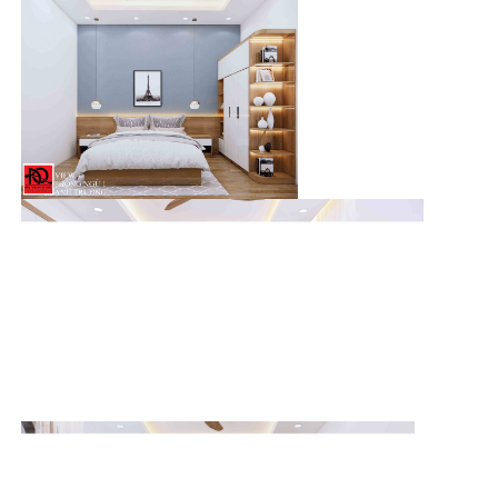
Ngoại thất được Kiến trúc sư thiết kế đẹp mắt
như thế nào?
Khi đi từ ngoài vào bên trong, chạm vào mắt ta là một cổng
đen kết hợp hoa văn cổ điển. Như một ngôi
nhà phố hiện đại
Phan Thiết
nằm trong một tòa thành lỗng lãy.