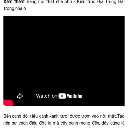
Hình:
Nội thất phòng vệ sinh hiện đại, lịch sự
Đây chính là xu hướng thiết kế nổi trội trong phong cách
thiết nhà đẹp Phan Thiết
năm 2022, và những năm tới. Chính
vì lẽ đó, khách hàng của
KTS Đoàn Anh Quốc
luôn hài lòng và
trao niềm tin trọn gói cho chúng tôi.
Tham khảo:
review 1 chút nội ngoại thất khách sạn Sunrise -