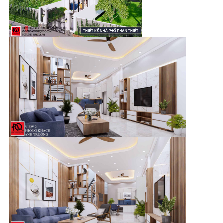
Để tạo nên một tổ ấm đúng nghĩa, từng góc cạnh được
KTS
Đoàn Anh Quốc
chi tiết một cách tối để Anh, chị vui vẻ, bình
yên sống giữa thành phố chen chúc.
Mặt bằng công năng của ngôi nhà phố 2 tầng
Trước khi nói về phối cảnh ngoại thất, hãy cùng
Kiến trúc và
xây dựng Đoàn Anh Quốc
sơ lược về mặt bằng của nhà phố 2
tầng này nhé!