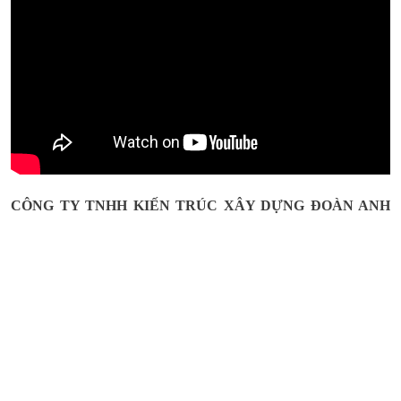
Nhà phố hiện đại 5x17m chuẩn gu vợ chồng trẻ tại
Phan Thiết
Liên hệ
Chủ đầu tư:
Diện tích: 5X17
Kinh phí:
Địa chỉ: Phan Thiết - Bình Thuận