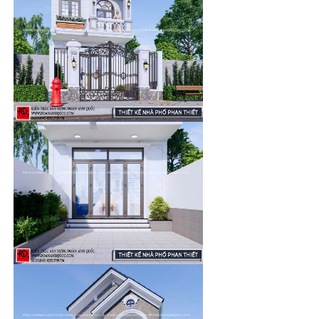
HOTLINE: 0917 71 73 79
Ngày nay, mẫu
thiết kế nhà phố 2 tầng Phan Thiết
mang
trong mình sự ấn tượng của khách hàng. Khó tránh khỏi lần
bắt gặp tại thành phố hay nông thôn, vì được ưa chuộng cho
nên được sử dụng phổ biến.