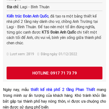
Tiếp đến phần mặt tiền, sử dụng đá ốp trọn đi phần tường
trốn trãi. Khi ốp đá, ta có thể dễ dàng dọn sạch khi bụi bám,
vừa sạch sẽ và sang trọng.
Xây nhà uy tín Bình Thuận
rất có
tâm với sản phẩm của mình đúng không ạ!