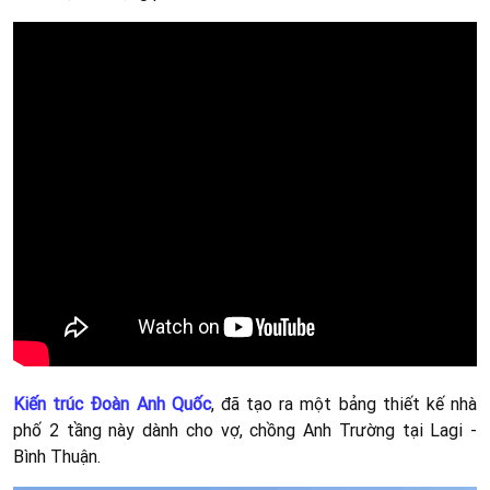
Phải kể đến phần mặt tiền lầu 1, được
thiết kế ngoại thất
Bình Thuận
sử dụng một bang công có lang can. An toàn cho
người dùng, cũng như tiếp nhận được nguồn ánh sáng tự
nhiên nhất.