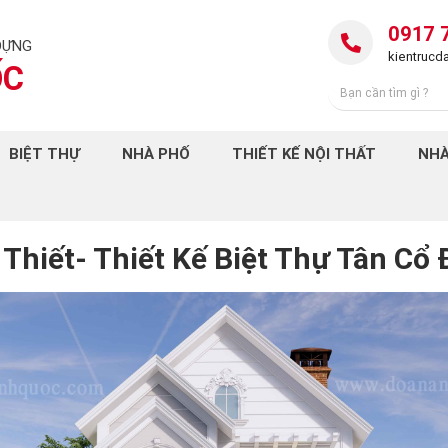
0917 
DỰNG
kientruc
ỐC
BIỆT THỰ
NHÀ PHỐ
THIẾT KẾ NỘI THẤT
NHÀ
Thiết- Thiết Kế Biệt Thự Tân Cổ