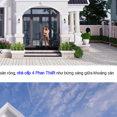
 sân rộng,
nhà cấp 4 Phan Thiết
như bừng sáng giữa khoảng sân