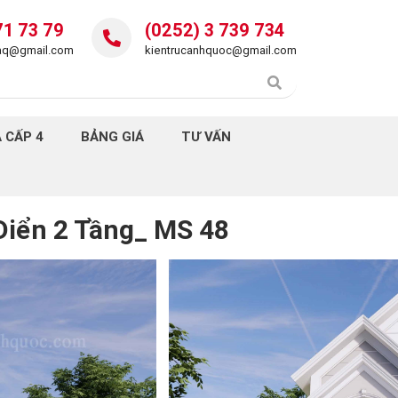
71 73 79
(0252) 3 739 734
daq@gmail.com
kientrucanhquoc@gmail.com
 CẤP 4
BẢNG GIÁ
TƯ VẤN
 Điển 2 Tầng_ MS 48