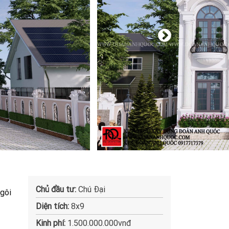
Chủ đầu tư:
Chú Đại
ngôi
Diện tích:
8x9
Kinh phí:
1.500.000.000vnđ