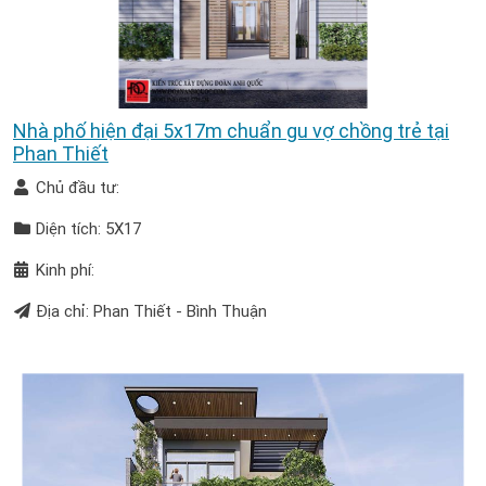
Nhà phố hiện đại 5x17m chuẩn gu vợ chồng trẻ tại
Phan Thiết
Chủ đầu tư:
Diện tích: 5X17
Kinh phí:
Địa chỉ: Phan Thiết - Bình Thuận