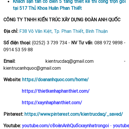
Khách sạn tân cổ điển 5 tầng thiết kế thi công trọn gói
tại 517 Thủ Khoa Huân Phan Thiết
CÔNG TY TNHH KIẾN TRÚC XÂY DỰNG ĐOÀN ANH QUỐC
Địa chỉ:
F38 Võ Văn Kiệt, Tp. Phan Thiết, Bình Thuận
Số điện thoại:
(0252) 3 739 734 -
NV Tư vấn
: 088 972 9898 -
0914 53 59 88
Email:
kientrucdaq@gmail.com -
kientrucanhquoc@gmail.com
Website:
https://doananhquoc.com/home/
https://thietkenhaphanthiet.com/
https://xaynhaphanthiet.com/
Pinterest:
https://www.pinterest.com/kientrucdaq/_saved/
Youtube:
youtube.com/cĐoànAnhQuốcxaynhatrongoi
-
youtub