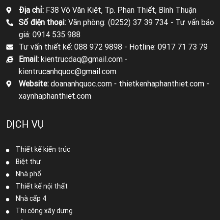
Địa chỉ:
F38 Võ Văn Kiệt, Tp. Phan Thiết, Bình Thuận
Số điện thoại:
Văn phòng: (0252) 37 39 734 -
Tư vấn báo
giá: 0914 535 988
Tư vấn thiết kế: 088 972 9898 -
Hotline: 0917 71 73 79
Email:
kientrucdaq@gmail.com -
kientrucanhquoc@gmail.com
Website:
doananhquoc.com - thietkenhaphanthiet.com -
xaynhaphanthiet.com
DỊCH VỤ
Thiết kế kiến trúc
Biệt thự
Nhà phố
Thiết kế nội thất
Nhà cấp 4
Thi công xây dựng