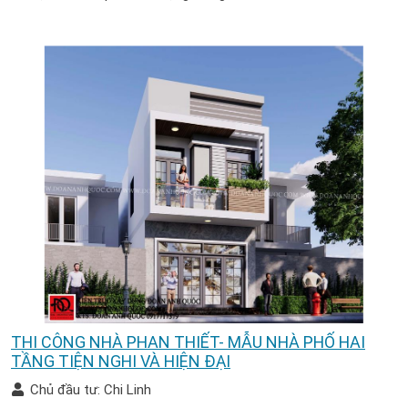
THI CÔNG NHÀ PHAN THIẾT- MẪU NHÀ PHỐ HAI
TẦNG TIỆN NGHI VÀ HIỆN ĐẠI
Chủ đầu tư: Chi Linh