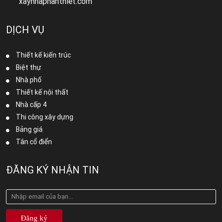
xaynhaphanthiet.com
DỊCH VỤ
Thiết kế kiến trúc
Biệt thự
Nhà phố
Thiết kế nội thất
Nhà cấp 4
Thi công xây dựng
Bảng giá
Tân cổ điển
ĐĂNG KÝ NHẬN TIN
Đăng ký