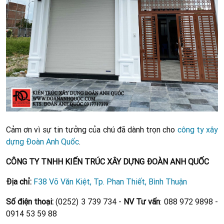
Cảm ơn vì sự tin tưởng của chú đã dành trọn cho
công ty xây
dựng Đoàn Anh Quốc
.
CÔNG TY TNHH KIẾN TRÚC XÂY DỰNG ĐOÀN ANH QUỐC
Địa chỉ:
F38 Võ Văn Kiệt, Tp. Phan Thiết, Bình Thuận
Số điện thoại:
(0252) 3 739 734 -
NV Tư vấn
: 088 972 9898 -
0914 53 59 88