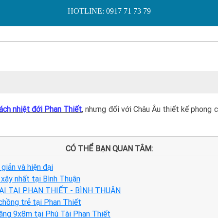
HOTLINE: 0917 71 73 79
ách nhiệt đới Phan Thiết
, nhưng đối với Châu Âu thiết kế phong 
CÓ THỂ BẠN QUAN TÂM:
giản và hiện đại
xây nhất tại Bình Thuận
I TẠI PHAN THIẾT - BÌNH THUẬN
chồng trẻ tại Phan Thiết
 tầng 9x8m tại Phú Tài Phan Thiết