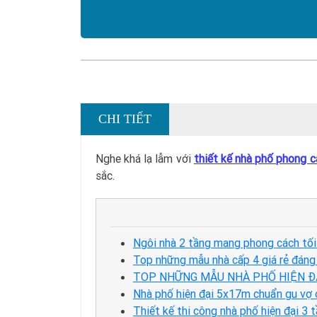
CHI TIẾT
Nghe khá lạ lẫm với
thiết kế nhà phố phong c
sắc.
Ngôi nhà 2 tầng mang phong cách tối 
Top những mẫu nhà cấp 4 giá rẻ đáng 
TOP NHỮNG MẪU NHÀ PHỐ HIỆN ĐẠ
Nhà phố hiện đại 5x17m chuẩn gu vợ 
Thiết kế thi công nhà phố hiện đại 3