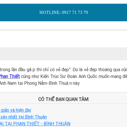
HOTLINE: 0917 71 73 79
 trong lần đầu gặp thì chỉ có vẻ đẹp”. Dù là vẻ đẹp thoáng qua
Phan Thiết
cũng như Kiến Trúc Sư Đoàn Anh Quốc muốn mang đến ch
nh Anh Nam tại Phong Nẫm-Bình Thuận này.
CÓ THỂ BẠN QUAN TÂM:
giản và hiện đại
xây nhất tại Bình Thuận
I TẠI PHAN THIẾT - BÌNH THUẬN