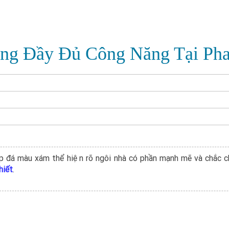
ầng Đầy Đủ Công Năng Tại Pha
́p đá màu xám thể hiện rõ ngôi nhà có phần mạnh mẽ và chắc c
hiết
.